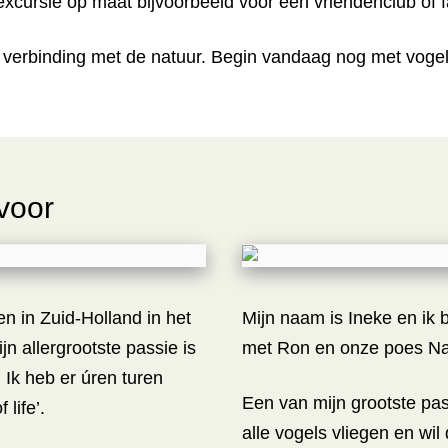
 excursie op maat bijvoorbeeld voor een vriendenclub of fa
e verbinding met de natuur. Begin vandaag nog met vogel
 voor
en in Zuid-Holland in het
Mijn naam is Ineke en ik 
n allergrootste passie is
met Ron en onze poes Na
 Ik heb er úren turen
Een van mijn grootste pass
 life’.
alle vogels vliegen en wil