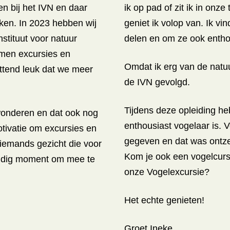
en bij het IVN en daar
ik op pad of zit ik in onze
jken. In 2023 hebben wij
geniet ik volop van. Ik v
nstituut voor natuur
delen en om ze ook entho
men excursies en
Omdat ik erg van de natuu
tend leuk dat we meer
de IVN gevolgd.
Tijdens deze opleiding heb
rwonderen en dat ook nog
enthousiast vogelaar is.
otivatie om excursies en
gegeven en dat was ontze
 iemands gezicht die voor
Kom je ook een vogelcurs
weldig moment om mee te
onze Vogelexcursie?
Het echte genieten!
Groet Ineke